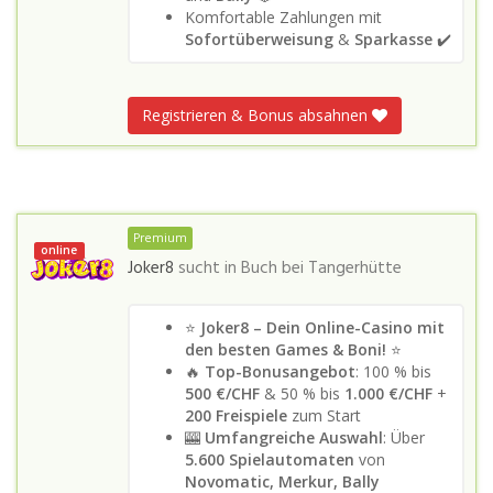
Komfortable Zahlungen mit
Sofortüberweisung
&
Sparkasse
✔️
Registrieren & Bonus absahnen
Premium
online
Joker8
sucht in
Buch bei Tangerhütte
⭐
Joker8 – Dein Online-Casino mit
den besten Games & Boni!
⭐
🔥
Top-Bonusangebot
: 100 % bis
500 €/CHF
& 50 % bis
1.000 €/CHF
+
200 Freispiele
zum Start
🎰
Umfangreiche Auswahl
: Über
5.600 Spielautomaten
von
Novomatic, Merkur, Bally