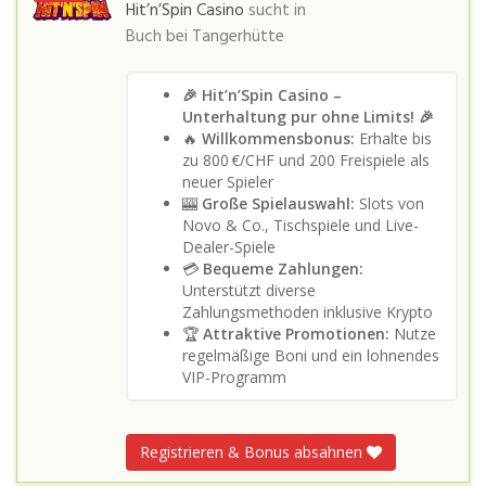
Hit’n’Spin Casino
sucht in
Buch bei Tangerhütte
🎉 Hit’n’Spin Casino –
Unterhaltung pur ohne Limits! 🎉
🔥
Willkommensbonus:
Erhalte bis
zu 800 €/CHF und 200 Freispiele als
neuer Spieler
🎰
Große Spielauswahl:
Slots von
Novo & Co., Tischspiele und Live-
Dealer-Spiele
💳
Bequeme Zahlungen:
Unterstützt diverse
Zahlungsmethoden inklusive Krypto
🏆
Attraktive Promotionen:
Nutze
regelmäßige Boni und ein lohnendes
VIP-Programm
Registrieren & Bonus absahnen