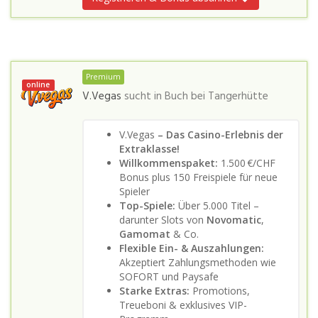
Premium
online
V.Vegas
sucht in
Buch bei Tangerhütte
V.Vegas
– Das Casino-Erlebnis der
Extraklasse!
Willkommenspaket:
1.500 €/CHF
Bonus plus 150 Freispiele für neue
Spieler
Top-Spiele:
Über 5.000 Titel –
darunter Slots von
Novomatic
,
Gamomat
& Co.
Flexible Ein- & Auszahlungen:
Akzeptiert Zahlungsmethoden wie
SOFORT und Paysafe
Starke Extras:
Promotions,
Treueboni & exklusives VIP-