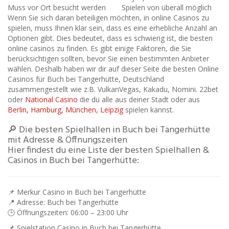
Muss vor Ort besucht werden
Spielen von überall möglich
Wenn Sie sich daran beteiligen möchten, in online Casinos zu
spielen, muss Ihnen klar sein, dass es eine erhebliche Anzahl an
Optionen gibt. Dies bedeutet, dass es schwierig ist, die besten
online casinos zu finden. Es gibt einige Faktoren, die Sie
berücksichtigen sollten, bevor Sie einen bestimmten Anbieter
wählen. Deshalb haben wir dir auf dieser Seite die besten Online
Casinos für Buch bei Tangerhütte, Deutschland
zusammengestellt wie z.B. VulkanVegas, Kakadu, Nomini. 22bet
oder
National Casino
die du alle aus deiner Stadt oder aus
Berlin
,
Hamburg
,
München,
Leipzig
spielen kannst.
🔎 Die besten Spielhallen in Buch bei Tangerhütte
mit Adresse & Öffnungszeiten
Hier findest du eine Liste der besten Spielhallen &
Casinos in Buch bei Tangerhütte:
📌 Merkur Casino in Buch bei Tangerhütte
📍 Adresse: Buch bei Tangerhütte
🕒 Öffnungszeiten: 06:00 – 23:00 Uhr
📌 Spielstation Casino in Buch bei Tangerhütte