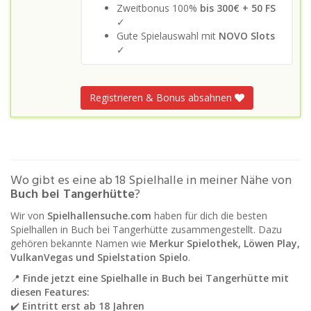
Zweitbonus 100%
bis 300€ + 50 FS
✓
Gute Spielauswahl mit
NOVO Slots
✓
Registrieren & Bonus absahnen
Wo gibt es eine ab 18 Spielhalle in meiner Nähe von
Buch bei Tangerhütte
?
Wir von
Spielhallensuche.com
haben für dich die besten
Spielhallen in Buch bei Tangerhütte zusammengestellt. Dazu
gehören bekannte Namen wie
Merkur Spielothek, Löwen Play,
VulkanVegas und Spielstation Spielo
.
📍
Finde jetzt eine Spielhalle in Buch bei Tangerhütte mit
diesen Features:
✔️
Eintritt erst ab 18 Jahren