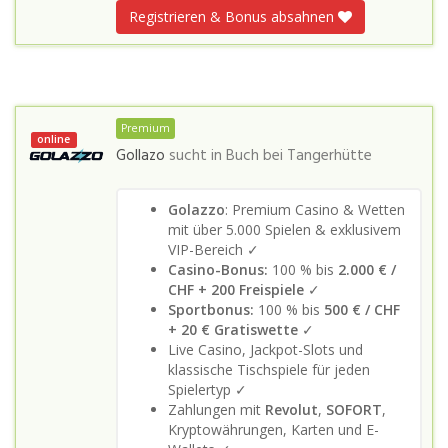
Registrieren & Bonus absahnen
Premium
online
Gollazo
sucht in
Buch bei Tangerhütte
Golazzo
: Premium Casino & Wetten
mit über 5.000 Spielen & exklusivem
VIP-Bereich ✓
Casino-Bonus:
100 % bis
2.000 € /
CHF + 200 Freispiele
✓
Sportbonus:
100 % bis
500 € / CHF
+ 20 € Gratiswette
✓
Live Casino, Jackpot-Slots und
klassische Tischspiele für jeden
Spielertyp ✓
Zahlungen mit
Revolut
,
SOFORT
,
Kryptowährungen, Karten und E-