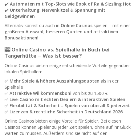
✔️
Automaten mit Top-Slots wie Book of Ra & Sizzling Hot
✔️
Unterhaltung, Nervenkitzel & Spannung mit
Geldgewinnen
Alternativ kannst du auch in
Online Casinos
spielen – mit einer
größeren Auswahl, besseren Quoten und attraktiven
Bonusaktionen
!
🎰
Online Casino vs. Spielhalle in Buch bei
Tangerhütte – Was ist besser?
Online-Casinos bieten einige entscheidende Vorteile gegenüber
lokalen Spielhallen:
✅
Mehr Spiele & höhere Auszahlungsquoten
als in der
Spielhalle
✅
Attraktive Willkommensboni
von bis zu 1500 €
✅
Live-Casino mit echten Dealern & interaktiven Spielen
✅
Flexibilität & Sicherheit – Spielen von überall & jederzeit
✅
Lizenzen & rechtliche Sicherheit in Deutschland 2026
Online Casinos bieten einige Vorteile für Spieler. Bei diesen
Casinos können Spieler zu jeder Zeit spielen, ohne auf ihr Glück
warten zu müssen. Außerdem sind sie nicht auf den