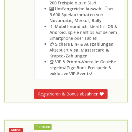
200 Freispiele
zum Start
🎰
Umfangreiche Auswahl
: Über
5.600 Spielautomaten
von
Novomatic, Merkur, Bally
📱
Mobilfreundlich
: Ideal für
iOS &
Android
, spiele nahtlos auf deinem
Smartphone oder Tablet!
💳
Sichere Ein- & Auszahlungen
:
Akzeptiert
Visa, Mastercard &
Krypto-Zahlungen
🏆
VIP & Promo-Vorteile
: Genieße
regelmäßige Boni, Freispiele &
exklusive VIP-Events!
Registrieren & Bonus absahnen
Premium
online