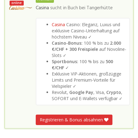
online
Casina
sucht in
Buch bei Tangerhütte
Casina
Casino: Eleganz, Luxus und
exklusive Casino-Unterhaltung auf
höchstem Niveau ✓
Casino-Bonus:
100 % bis zu
2.000
€/CHF + 300 Freispiele
auf Novoline-
Slots ✓
Sportbonus:
100 % bis zu
500
€/CHF
✓
Exklusive VIP-Aktionen, großzügige
Limits und Premium-Vorteile für
Vielspieler ✓
Revolut,
Google Pay
, Visa,
Crypto
,
SOFORT und E-Wallets verfügbar ✓
Registrieren & Bonus absahnen