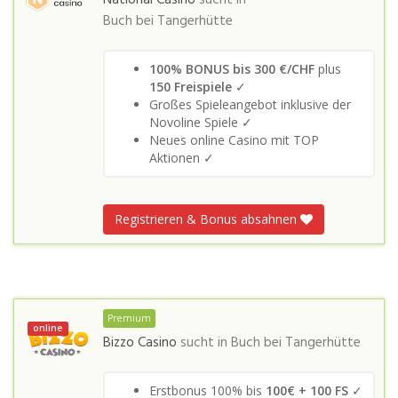
National Casino
sucht in
Buch bei Tangerhütte
100% BONUS bis 300 €/CHF
plus
150 Freispiele
✓
Großes Spieleangebot inklusive der
Novoline Spiele ✓
Neues online Casino mit TOP
Aktionen ✓
Registrieren & Bonus absahnen
Premium
online
Bizzo Casino
sucht in
Buch bei Tangerhütte
Erstbonus 100% bis
100€ + 100 FS
✓