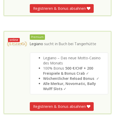
Registrieren & Bonus absahnen
Premium
online
Legiano
sucht in
Buch bei Tangerhütte
Legiano – Das neue Motto-Casino
des Monats
100% Bonus
500 €/CHF + 200
Freispiele & Bonus Crab
✓
Wöchentlicher Reload Bonus
✓
Alle Merkur, Novomatic, Bally
Wulff Slots
✓
Registrieren & Bonus absahnen