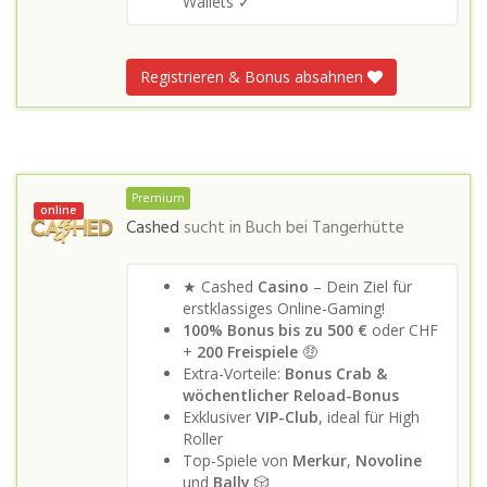
Wallets ✓
Registrieren & Bonus absahnen
Premium
online
Cashed
sucht in
Buch bei Tangerhütte
★ Cashed
Casino
– Dein Ziel für
erstklassiges Online-Gaming!
100% Bonus bis zu 500 €
oder CHF
+
200 Freispiele
🤑
Extra-Vorteile:
Bonus Crab &
wöchentlicher Reload-Bonus
Exklusiver
VIP-Club
, ideal für High
Roller
Top-Spiele von
Merkur
,
Novoline
und
Bally
🎲