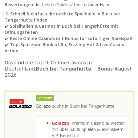
Bewertungen
der besten Spielstätten in deiner Nähe!
💡
Schnell & einfach die nächste Spielhalle in Buch bei
Tangerhütte finden!
✔️
Spielhallen & Casinos in Buch bei Tangerhütte mit
Öffnungszeiten
✔️
Beste Online Casinos mit Bonus für sofortigen Spielspaß
✔️
Top-Spiele wie Book of Ra, Sizzling Hot & Live-Casino-
Action
Das sind die Top 16 Online Casinos in
Deutschland,
Buch bei Tangerhütte – Bonus
August
2026
Premium
online
Gollazo
sucht in
Buch bei Tangerhütte
Golazzo
: Premium Casino & Wetten
mit über 5.000 Spielen & exklusivem
VIP-Bereich ✓