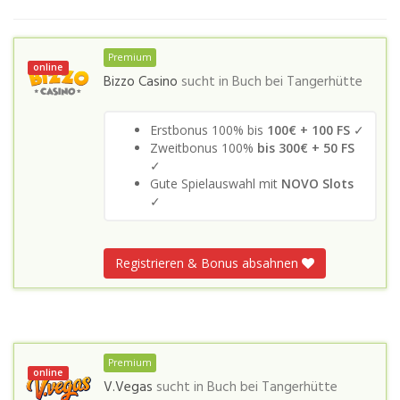
Premium
online
Bizzo Casino
sucht in
Buch bei Tangerhütte
Erstbonus 100% bis
100€ + 100 FS
✓
Zweitbonus 100%
bis 300€ + 50 FS
✓
Gute Spielauswahl mit
NOVO Slots
✓
Registrieren & Bonus absahnen
Premium
online
V.Vegas
sucht in
Buch bei Tangerhütte