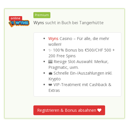
Premium
online
Wyns
sucht in
Buch bei Tangerhütte
Wyns
Casino – Für alle, die mehr
wollen!
✨ 100 % Bonus bis €500/CHF 500 +
200 Free Spins
🎰 Riesige Slot-Auswahl: Merkur,
Pragmatic, uvm.
💼 Schnelle Ein-/Auszahlungen inkl.
Krypto
👑 VIP-Treatment mit Cashback &
Extras
Registrieren & Bonus absahnen