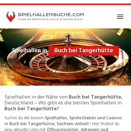
Skip
to
main
Toggl
content
navig
Spielhallen in
Buch bei Tangerhütte
Spielhallen in der Nähe von
Buch bei Tangerhütte,
Deutschland – Wo gibt es die besten Spielhallen in
Buch bei Tangerhütte
?
Suchst du die besten
Spielhallen, Spielotheken und Casinos
in Buch bei Tangerhütte, Sachsen-Anhalt
? Hier findest du
eine aktuelle Liste mit
Öffnungszeiten, Adressen und