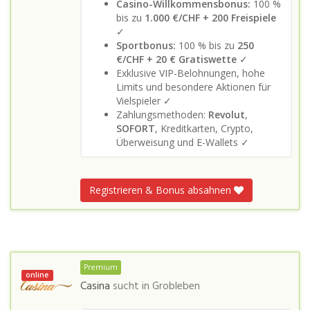
Casino-Willkommensbonus:
100 %
bis zu
1.000 €/CHF + 200 Freispiele
✓
Sportbonus:
100 % bis zu
250
€/CHF + 20 € Gratiswette
✓
Exklusive VIP-Belohnungen, hohe
Limits und besondere Aktionen für
Vielspieler ✓
Zahlungsmethoden:
Revolut
,
SOFORT
, Kreditkarten, Crypto,
Überweisung und E-Wallets ✓
Registrieren & Bonus absahnen
Premium
online
Casina
sucht in
Grobleben