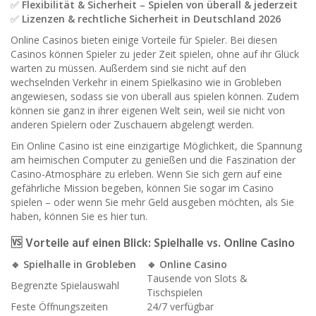
✅
Flexibilität & Sicherheit – Spielen von überall & jederzeit
✅
Lizenzen & rechtliche Sicherheit in Deutschland 2026
Online Casinos bieten einige Vorteile für Spieler. Bei diesen
Casinos können Spieler zu jeder Zeit spielen, ohne auf ihr Glück
warten zu müssen. Außerdem sind sie nicht auf den
wechselnden Verkehr in einem Spielkasino wie in Grobleben
angewiesen, sodass sie von überall aus spielen können. Zudem
können sie ganz in ihrer eigenen Welt sein, weil sie nicht von
anderen Spielern oder Zuschauern abgelengt werden.
Ein Online Casino ist eine einzigartige Möglichkeit, die Spannung
am heimischen Computer zu genießen und die Faszination der
Casino-Atmosphäre zu erleben. Wenn Sie sich gern auf eine
gefährliche Mission begeben, können Sie sogar im Casino
spielen – oder wenn Sie mehr Geld ausgeben möchten, als Sie
haben, können Sie es hier tun.
🆚 Vorteile auf einen Blick: Spielhalle vs. Online Casino
🔹
Spielhalle in Grobleben
🔹
Online Casino
Tausende von Slots &
Begrenzte Spielauswahl
Tischspielen
Feste Öffnungszeiten
24/7 verfügbar