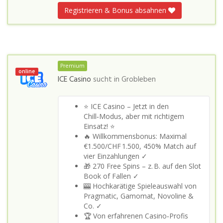
Registrieren & Bonus absahnen
Premium
online
ICE Casino
sucht in
Grobleben
⭐ ICE Casino – Jetzt in den
Chill‑Modus, aber mit richtigem
Einsatz! ⭐
🔥 Willkommensbonus: Maximal
€1.500/CHF 1.500, 450% Match auf
vier Einzahlungen ✓
🎁 270 Free Spins – z. B. auf den Slot
Book of Fallen ✓
🎰 Hochkarätige Spieleauswahl von
Pragmatic, Gamomat, Novoline &
Co. ✓
🏆 Von erfahrenen Casino‑Profis