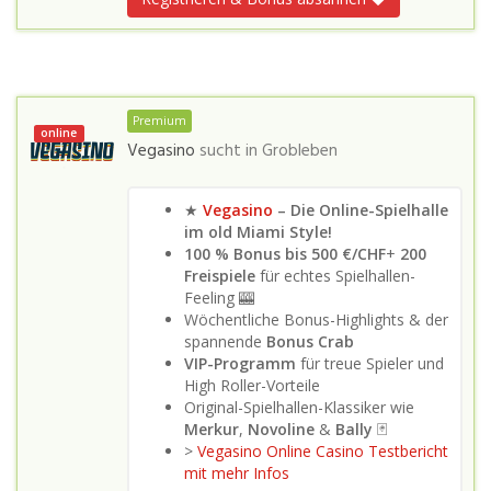
Premium
online
Vegasino
sucht in
Grobleben
★
Vegasino
– Die Online-Spielhalle
im old Miami Style!
100 % Bonus bis 500 €/CHF
+
200
Freispiele
für echtes Spielhallen-
Feeling 🎰
Wöchentliche Bonus-Highlights & der
spannende
Bonus Crab
VIP-Programm
für treue Spieler und
High Roller-Vorteile
Original-Spielhallen-Klassiker wie
Merkur
,
Novoline
&
Bally
🃏
>
Vegasino Online Casino Testbericht
mit mehr Infos