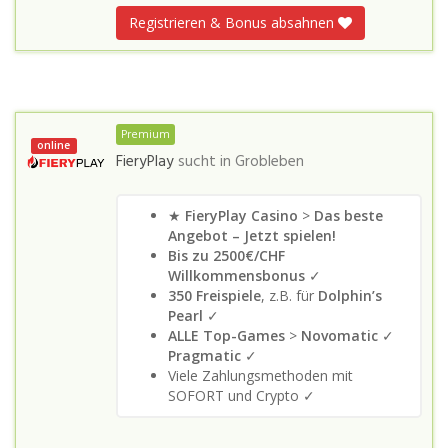
Registrieren & Bonus absahnen
Premium
online
FieryPlay
sucht in
Grobleben
★
FieryPlay Casino
>
Das beste
Angebot – Jetzt spielen!
Bis zu 2500€/CHF
Willkommensbonus
✓
350 Freispiele
, z.B. für
Dolphin’s
Pearl
✓
ALLE Top-Games
>
Novomatic
✓
Pragmatic
✓
Viele Zahlungsmethoden mit
SOFORT und Crypto ✓