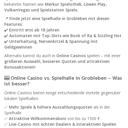
bekannte Namen wie
Merkur Spielothek, Löwen Play,
VulkanVegas und Spielstation Spielo
.
📍
Finde jetzt eine Spielhalle in Grobleben mit diesen
Features:
✔️
Eintritt erst ab 18 Jahren
✔️
Automaten mit Top-Slots wie Book of Ra & Sizzling Hot
✔️
Unterhaltung, Nervenkitzel & Spannung mit
Geldgewinnen
Alternativ kannst du auch in
Online Casinos
spielen – mit einer
größeren Auswahl, besseren Quoten und attraktiven
Bonusaktionen
!
🎰
Online Casino vs. Spielhalle in Grobleben – Was
ist besser?
Online-Casinos bieten einige entscheidende Vorteile gegenüber
lokalen Spielhallen:
✅
Mehr Spiele & höhere Auszahlungsquoten
als in der
Spielhalle
✅
Attraktive Willkommensboni
von bis zu 1500 €
✅
Live-Casino mit echten Dealern & interaktiven Spielen