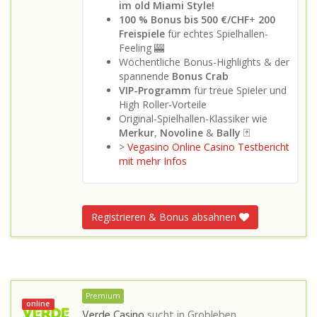
im old Miami Style!
100 % Bonus bis 500 €/CHF
+
200
Freispiele
für echtes Spielhallen-
Feeling 🎰
Wöchentliche Bonus-Highlights & der
spannende
Bonus Crab
VIP-Programm
für treue Spieler und
High Roller-Vorteile
Original-Spielhallen-Klassiker wie
Merkur
,
Novoline
&
Bally
🃏
>
Vegasino Online Casino Testbericht
mit mehr Infos
Registrieren & Bonus absahnen
Premium
online
Verde Casino
sucht in
Grobleben