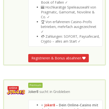
Book of Fallen ✓
🎰 Hochkarätige Spieleauswahl von
Pragmatic, Gamomat, Novoline &
Co. ✓
🏆 Von erfahrenen Casino‑Profis
betrieben, mehrfach ausgezeichnet
✓
💳 Zahlungen: SOFORT, Paysafecard,
Crypto – alles am Start ✓
Registrieren & Bonus absahnen
Premium
online
Joker8
sucht in
Grobleben
⭐
Joker8
– Dein Online-Casino mit