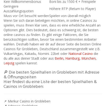
Kein Willkommensbonus
Boni bis zu 1500 € + Freispiele
Geringere
Höhere RTP (Return to Player)
Auszahlungsquoten
Muss vor Ort besucht werden
Spielen von überall möglich
Wenn Sie sich daran beteiligen möchten, in online Casinos zu
spielen, muss Ihnen klar sein, dass es eine erhebliche Anzahl an
Optionen gibt. Dies bedeutet, dass es schwierig ist, die besten
online casinos zu finden. Es gibt einige Faktoren, die Sie
berücksichtigen sollten, bevor Sie einen bestimmten Anbieter
wählen. Deshalb haben wir dir auf dieser Seite die besten Online
Casinos für Grobleben, Deutschland zusammengestellt wie z.B.
VulkanVegas, Kakadu, Nomini. 22bet oder
National Casino
die
du alle aus deiner Stadt oder aus
Berlin
,
Hamburg
,
München,
Leipzig
spielen kannst.
🔎 Die besten Spielhallen in Grobleben mit Adresse
& Öffnungszeiten
Hier findest du eine Liste der besten Spielhallen &
Casinos in Grobleben:
📌 Merkur Casino in Grobleben
📍 Adresse: Grobleben