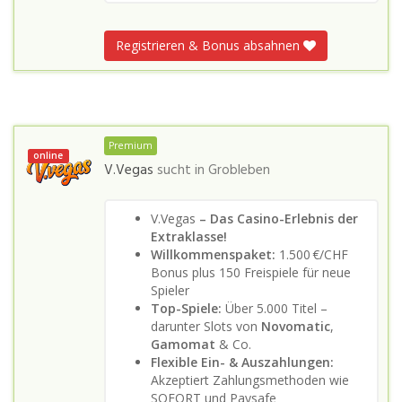
Registrieren & Bonus absahnen
Premium
online
V.Vegas
sucht in
Grobleben
V.Vegas
– Das Casino-Erlebnis der
Extraklasse!
Willkommenspaket:
1.500 €/CHF
Bonus plus 150 Freispiele für neue
Spieler
Top-Spiele:
Über 5.000 Titel –
darunter Slots von
Novomatic
,
Gamomat
& Co.
Flexible Ein- & Auszahlungen:
Akzeptiert Zahlungsmethoden wie
SOFORT und Paysafe