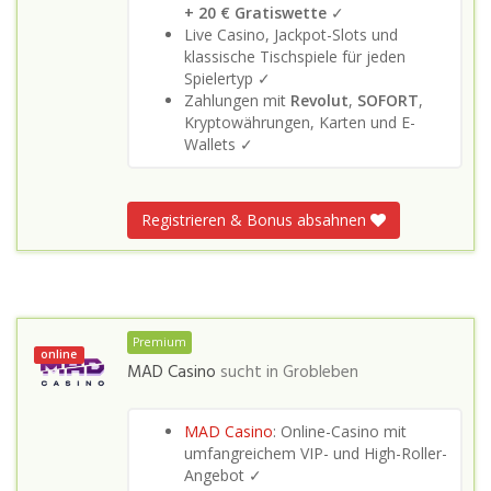
+ 20 € Gratiswette
✓
Live Casino, Jackpot-Slots und
klassische Tischspiele für jeden
Spielertyp ✓
Zahlungen mit
Revolut
,
SOFORT
,
Kryptowährungen, Karten und E-
Wallets ✓
Registrieren & Bonus absahnen
Premium
online
MAD Casino
sucht in
Grobleben
MAD Casino
: Online-Casino mit
umfangreichem VIP- und High-Roller-
Angebot ✓