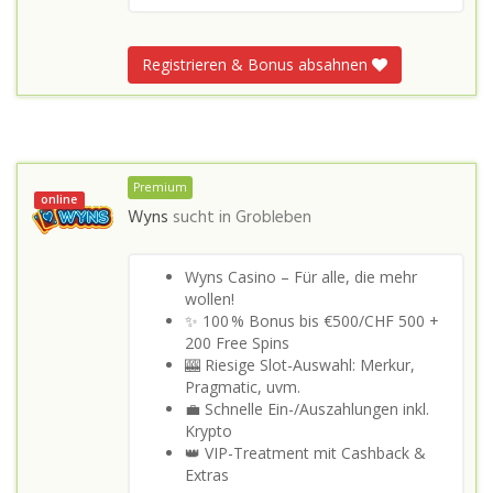
Registrieren & Bonus absahnen
Premium
online
Wyns
sucht in
Grobleben
Wyns Casino – Für alle, die mehr
wollen!
✨ 100 % Bonus bis €500/CHF 500 +
200 Free Spins
🎰 Riesige Slot-Auswahl: Merkur,
Pragmatic, uvm.
💼 Schnelle Ein-/Auszahlungen inkl.
Krypto
👑 VIP-Treatment mit Cashback &
Extras