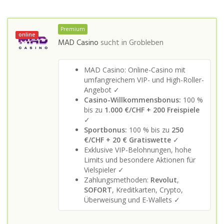
Premium
online
MAD Casino
sucht in
Grobleben
MAD Casino: Online-Casino mit
umfangreichem VIP- und High-Roller-
Angebot ✓
Casino-Willkommensbonus:
100 %
bis zu
1.000 €/CHF + 200 Freispiele
✓
Sportbonus:
100 % bis zu
250
€/CHF + 20 € Gratiswette
✓
Exklusive VIP-Belohnungen, hohe
Limits und besondere Aktionen für
Vielspieler ✓
Zahlungsmethoden:
Revolut
,
SOFORT
, Kreditkarten, Crypto,
Überweisung und E-Wallets ✓