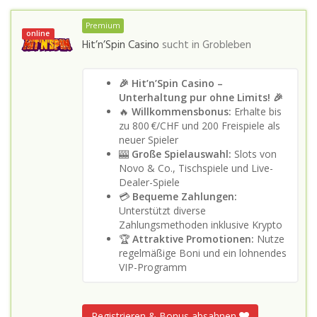
Premium
online
Hit’n’Spin Casino
sucht in
Grobleben
🎉 Hit’n’Spin Casino –
Unterhaltung pur ohne Limits! 🎉
🔥
Willkommensbonus:
Erhalte bis
zu 800 €/CHF und 200 Freispiele als
neuer Spieler
🎰
Große Spielauswahl:
Slots von
Novo & Co., Tischspiele und Live-
Dealer-Spiele
💳
Bequeme Zahlungen:
Unterstützt diverse
Zahlungsmethoden inklusive Krypto
🏆
Attraktive Promotionen:
Nutze
regelmäßige Boni und ein lohnendes
VIP-Programm
Registrieren & Bonus absahnen