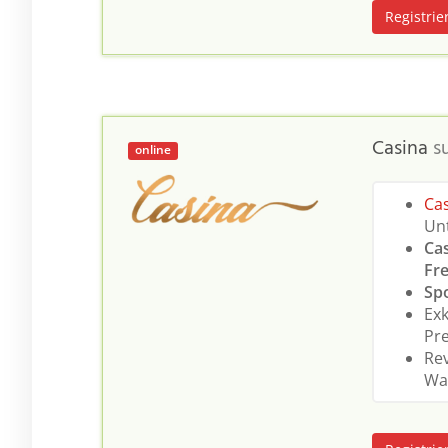
Registri
Casina
s
online
Ca
Un
Ca
Fre
Sp
Exk
Pre
Re
Wal