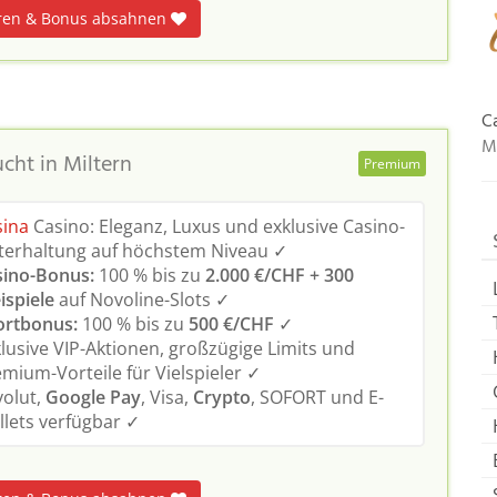
eren & Bonus absahnen
C
M
ucht in
Miltern
Premium
sina
Casino: Eleganz, Luxus und exklusive Casino-
terhaltung auf höchstem Niveau ✓
sino-Bonus:
100 % bis zu
2.000 €/CHF + 300
ispiele
auf Novoline-Slots ✓
ortbonus:
100 % bis zu
500 €/CHF
✓
lusive VIP-Aktionen, großzügige Limits und
mium-Vorteile für Vielspieler ✓
volut,
Google Pay
, Visa,
Crypto
, SOFORT und E-
lets verfügbar ✓