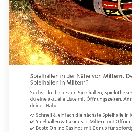
Spielhallen in der Nähe von
Miltern,
De
Spielhallen in
Miltern
?
Suchst du die besten
Spielhallen, Spielotheke
du eine aktuelle Liste mit
Öffnungszeiten, Ad
deiner Nähe!
💡
Schnell & einfach die nächste Spielhalle in 
✔️
Spielhallen & Casinos in Miltern mit Öffnu
✔️
Beste Online Casinos mit Bonus für sofort