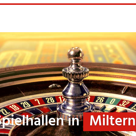
Spielhallen in
Miltern