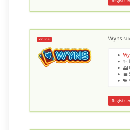
Registri
Wyns
su
online
Wy
✨ 1
🎰 
💼 
👑 
Registri