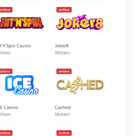
online
online
t’n’Spin Casino
Joker8
iltern
Miltern
online
online
CE Casino
Cashed
iltern
Miltern
online
online