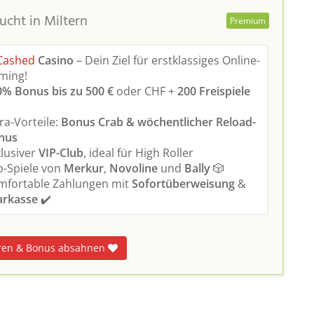
ucht in
Miltern
Premium
Cashed
Casino
– Dein Ziel für erstklassiges Online-
ming!
0% Bonus bis zu 500 €
oder CHF +
200 Freispiele
ra-Vorteile:
Bonus Crab & wöchentlicher Reload-
nus
lusiver
VIP-Club
, ideal für High Roller
p-Spiele von
Merkur
,
Novoline
und
Bally
🎲
mfortable Zahlungen mit
Sofortüberweisung
&
arkasse
✔️
eren & Bonus absahnen