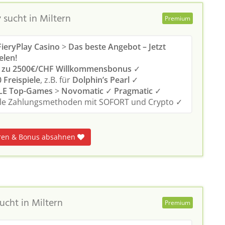
y
sucht in
Miltern
Premium
FieryPlay Casino
>
Das beste Angebot – Jetzt
elen!
s zu 2500€/CHF Willkommensbonus
✓
 Freispiele
, z.B. für
Dolphin’s Pearl
✓
LE Top-Games
>
Novomatic
✓
Pragmatic
✓
ele Zahlungsmethoden mit SOFORT und Crypto ✓
eren & Bonus absahnen
ucht in
Miltern
Premium