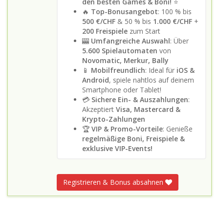
den besten Games & Boni!
⭐
🔥
Top-Bonusangebot
: 100 % bis
500 €/CHF
& 50 % bis
1.000 €/CHF
+
200 Freispiele
zum Start
🎰
Umfangreiche Auswahl
: Über
5.600 Spielautomaten
von
Novomatic, Merkur, Bally
📱
Mobilfreundlich
: Ideal für
iOS &
Android
, spiele nahtlos auf deinem
Smartphone oder Tablet!
💳
Sichere Ein- & Auszahlungen
:
Akzeptiert
Visa, Mastercard &
Krypto-Zahlungen
🏆
VIP & Promo-Vorteile
: Genieße
regelmäßige Boni, Freispiele &
exklusive VIP-Events!
Registrieren & Bonus absahnen