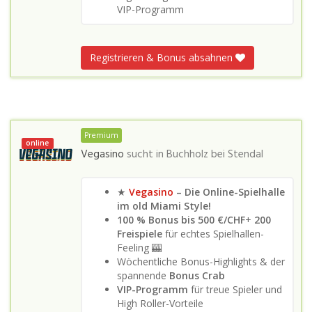
VIP-Programm
Registrieren & Bonus absahnen
Premium
online
Vegasino
sucht in
Buchholz bei Stendal
★
Vegasino
– Die Online-Spielhalle
im old Miami Style!
100 % Bonus bis 500 €/CHF
+
200
Freispiele
für echtes Spielhallen-
Feeling 🎰
Wöchentliche Bonus-Highlights & der
spannende
Bonus Crab
VIP-Programm
für treue Spieler und
High Roller-Vorteile