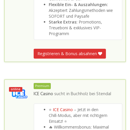
Flexible Ein- & Auszahlungen:
Akzeptiert Zahlungsmethoden wie
SOFORT und Paysafe
Starke Extras:
Promotions,
Treueboni & exklusives VIP-
Programm
Registrieren & Bonus absahnen
Premium
online
ICE Casino
sucht in
Buchholz bei Stendal
⭐
ICE Casino
– Jetzt in den
Chill‑Modus, aber mit richtigem
Einsatz! ⭐
🔥 Willkommensbonus: Maximal