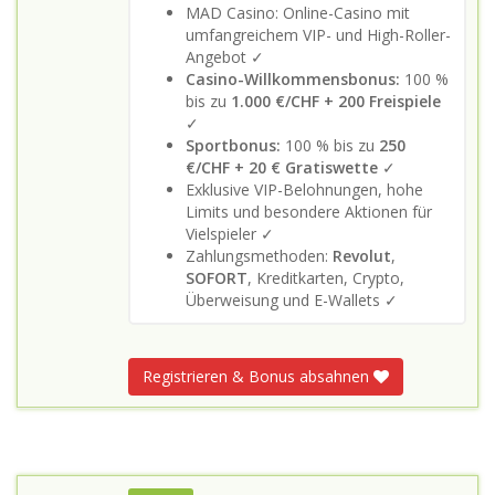
MAD Casino: Online-Casino mit
umfangreichem VIP- und High-Roller-
Angebot ✓
Casino-Willkommensbonus:
100 %
bis zu
1.000 €/CHF + 200 Freispiele
✓
Sportbonus:
100 % bis zu
250
€/CHF + 20 € Gratiswette
✓
Exklusive VIP-Belohnungen, hohe
Limits und besondere Aktionen für
Vielspieler ✓
Zahlungsmethoden:
Revolut
,
SOFORT
, Kreditkarten, Crypto,
Überweisung und E-Wallets ✓
Registrieren & Bonus absahnen