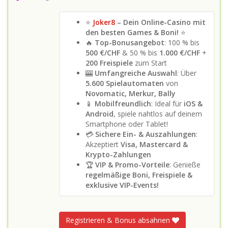
⭐
Joker8
– Dein Online-Casino mit
den besten Games & Boni!
⭐
🔥
Top-Bonusangebot
: 100 % bis
500 €/CHF
& 50 % bis
1.000 €/CHF
+
200 Freispiele
zum Start
🎰
Umfangreiche Auswahl
: Über
5.600 Spielautomaten
von
Novomatic, Merkur, Bally
📱
Mobilfreundlich
: Ideal für
iOS &
Android
, spiele nahtlos auf deinem
Smartphone oder Tablet!
💳
Sichere Ein- & Auszahlungen
:
Akzeptiert
Visa, Mastercard &
Krypto-Zahlungen
🏆
VIP & Promo-Vorteile
: Genieße
regelmäßige Boni, Freispiele &
exklusive VIP-Events!
Registrieren & Bonus absahnen