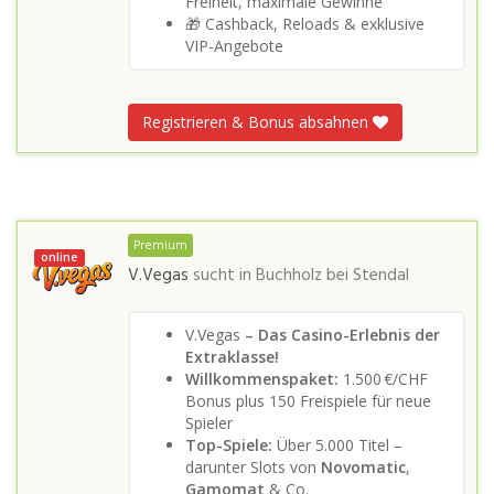
Freiheit, maximale Gewinne
🎁 Cashback, Reloads & exklusive
VIP-Angebote
Registrieren & Bonus absahnen
Premium
online
V.Vegas
sucht in
Buchholz bei Stendal
V.Vegas
– Das Casino-Erlebnis der
Extraklasse!
Willkommenspaket:
1.500 €/CHF
Bonus plus 150 Freispiele für neue
Spieler
Top-Spiele:
Über 5.000 Titel –
darunter Slots von
Novomatic
,
Gamomat
& Co.