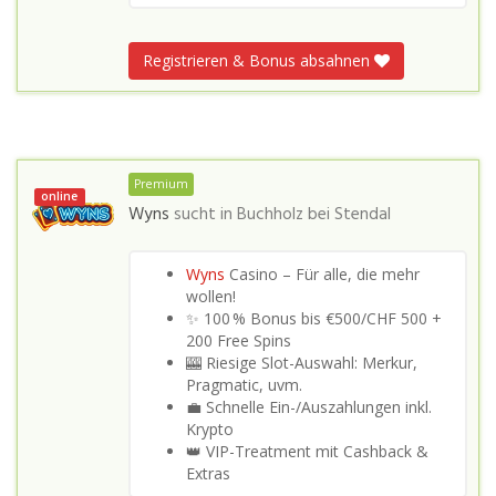
Registrieren & Bonus absahnen
Premium
online
Wyns
sucht in
Buchholz bei Stendal
Wyns
Casino – Für alle, die mehr
wollen!
✨ 100 % Bonus bis €500/CHF 500 +
200 Free Spins
🎰 Riesige Slot-Auswahl: Merkur,
Pragmatic, uvm.
💼 Schnelle Ein-/Auszahlungen inkl.
Krypto
👑 VIP-Treatment mit Cashback &
Extras