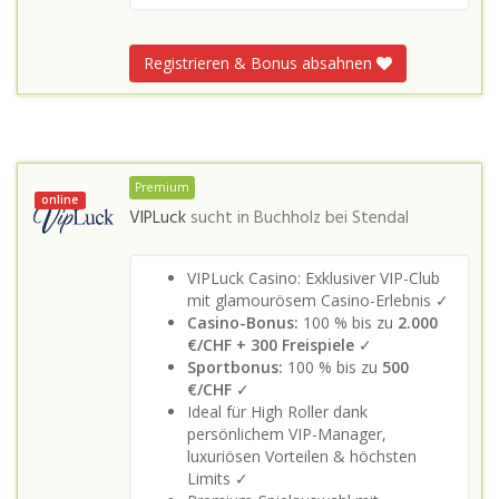
Registrieren & Bonus absahnen
Premium
online
VIPLuck
sucht in
Buchholz bei Stendal
VIPLuck Casino: Exklusiver VIP-Club
mit glamourösem Casino-Erlebnis ✓
Casino-Bonus:
100 % bis zu
2.000
€/CHF + 300 Freispiele
✓
Sportbonus:
100 % bis zu
500
€/CHF
✓
Ideal für High Roller dank
persönlichem VIP-Manager,
luxuriösen Vorteilen & höchsten
Limits ✓