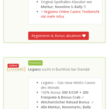
Original-Spielhallen-Klassiker wie
Merkur
,
Novoline
&
Bally
🃏
>
Vegasino Online Casino Testbericht
mit mehr Infos
Registrieren & Bonus absahnen
Premium
online
Legiano
sucht in
Buchholz bei Stendal
Legiano – Das neue Motto-Casino
des Monats
100% Bonus
500 €/CHF + 200
Freispiele & Bonus Crab
✓
Wöchentlicher Reload Bonus
✓
Alle Merkur, Novomatic, Bally