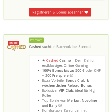
Registrieren & Bonus absahnen
Premium
online
Cashed
sucht in
Buchholz bei Stendal
★
Cashed
Casino
– Dein Ziel für
erstklassiges Online-Gaming!
100% Bonus bis zu 500 €
oder CHF
+
200 Freispiele
🤑
Extra-Vorteile:
Bonus Crab &
wöchentlicher Reload-Bonus
Exklusiver
VIP-Club
, ideal für High
Roller
Top-Spiele von
Merkur
,
Novoline
und
Bally
🎲
Komfortable Zahlungen mit