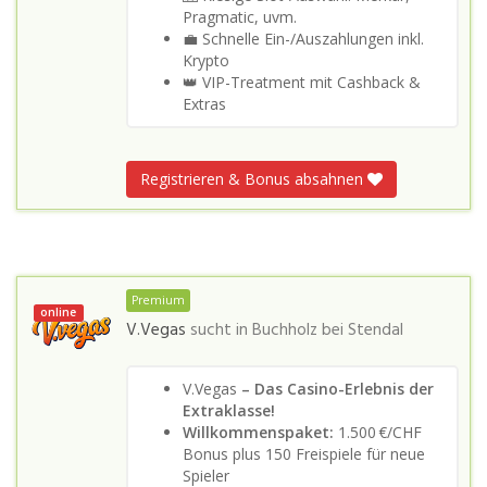
Pragmatic, uvm.
💼 Schnelle Ein-/Auszahlungen inkl.
Krypto
👑 VIP-Treatment mit Cashback &
Extras
Registrieren & Bonus absahnen
Premium
online
V.Vegas
sucht in
Buchholz bei Stendal
V.Vegas
– Das Casino-Erlebnis der
Extraklasse!
Willkommenspaket:
1.500 €/CHF
Bonus plus 150 Freispiele für neue
Spieler