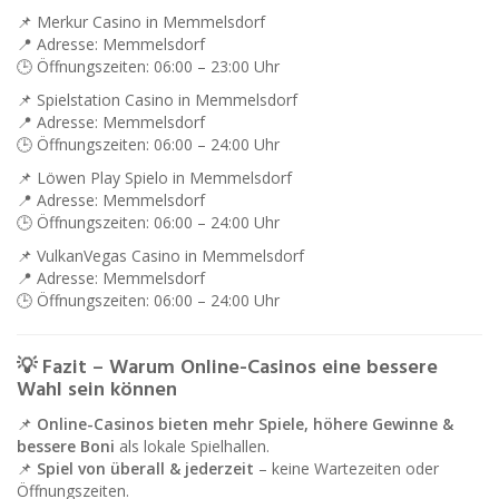
📌 Merkur Casino in Memmelsdorf
📍 Adresse: Memmelsdorf
🕒 Öffnungszeiten: 06:00 – 23:00 Uhr
📌 Spielstation Casino in Memmelsdorf
📍 Adresse: Memmelsdorf
🕒 Öffnungszeiten: 06:00 – 24:00 Uhr
📌 Löwen Play Spielo in Memmelsdorf
📍 Adresse: Memmelsdorf
🕒 Öffnungszeiten: 06:00 – 24:00 Uhr
📌 VulkanVegas Casino in Memmelsdorf
📍 Adresse: Memmelsdorf
🕒 Öffnungszeiten: 06:00 – 24:00 Uhr
💡 Fazit – Warum Online-Casinos eine bessere
Wahl sein können
📌
Online-Casinos bieten mehr Spiele, höhere Gewinne &
bessere Boni
als lokale Spielhallen.
📌
Spiel von überall & jederzeit
– keine Wartezeiten oder
Öffnungszeiten.