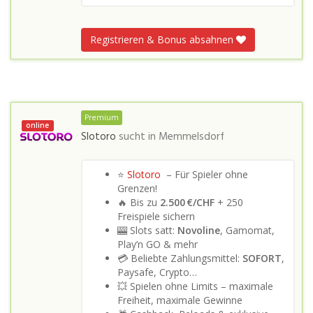
Registrieren & Bonus absahnen
Premium
online
Slotoro
sucht in
Memmelsdorf
⭐
Slotoro
– Für Spieler ohne
Grenzen!
🔥 Bis zu
2.500 €/CHF
+ 250
Freispiele sichern
🎰 Slots satt:
Novoline
, Gamomat,
Play’n GO & mehr
💳 Beliebte Zahlungsmittel:
SOFORT
,
Paysafe, Crypto…
💥 Spielen ohne Limits – maximale
Freiheit, maximale Gewinne