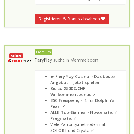
Registrieren & Bonus absahnen
Premium
online
FieryPlay
sucht in
Memmelsdorf
★
FieryPlay Casino
>
Das beste
Angebot – Jetzt spielen!
Bis zu 2500€/CHF
Willkommensbonus
✓
350 Freispiele
, z.B. für
Dolphin’s
Pearl
✓
ALLE Top-Games
>
Novomatic
✓
Pragmatic
✓
Viele Zahlungsmethoden mit
SOFORT und Crypto ✓