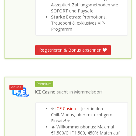
Akzeptiert Zahlungsmethoden wie
SOFORT und Paysafe
Starke Extras:
Promotions,
Treueboni & exklusives VIP-
Programm
Registrieren & Bonus absahnen
Premium
online
ICE Casino
sucht in
Memmelsdorf
⭐
ICE Casino
– Jetzt in den
Chill‑Modus, aber mit richtigem
Einsatz! ⭐
🔥 Willkommensbonus: Maximal
€1.500/CHF 1.500, 450% Match auf