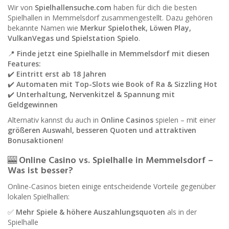
Wir von
Spielhallensuche.com
haben für dich die besten
Spielhallen in Memmelsdorf zusammengestellt. Dazu gehören
bekannte Namen wie
Merkur Spielothek, Löwen Play,
VulkanVegas und Spielstation Spielo
.
📍
Finde jetzt eine Spielhalle in Memmelsdorf mit diesen
Features:
✔️
Eintritt erst ab 18 Jahren
✔️
Automaten mit Top-Slots wie Book of Ra & Sizzling Hot
✔️
Unterhaltung, Nervenkitzel & Spannung mit
Geldgewinnen
Alternativ kannst du auch in
Online Casinos
spielen – mit einer
größeren Auswahl, besseren Quoten und attraktiven
Bonusaktionen
!
🎰
Online Casino vs. Spielhalle in Memmelsdorf –
Was ist besser?
Online-Casinos bieten einige entscheidende Vorteile gegenüber
lokalen Spielhallen:
✅
Mehr Spiele & höhere Auszahlungsquoten
als in der
Spielhalle