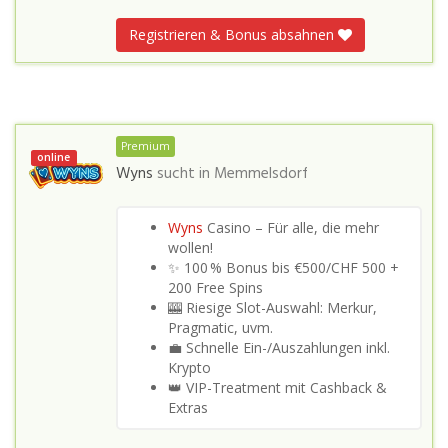
Registrieren & Bonus absahnen
Premium
online
Wyns
sucht in
Memmelsdorf
Wyns
Casino – Für alle, die mehr
wollen!
✨ 100 % Bonus bis €500/CHF 500 +
200 Free Spins
🎰 Riesige Slot-Auswahl: Merkur,
Pragmatic, uvm.
💼 Schnelle Ein-/Auszahlungen inkl.
Krypto
👑 VIP-Treatment mit Cashback &
Extras