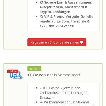
💳
Sichere Ein- & Auszahlungen
:
Akzeptiert
Visa, Mastercard &
Krypto-Zahlungen
🏆
VIP & Promo-Vorteile
: Genieße
regelmäßige Boni, Freispiele &
exklusive VIP-Events!
Registrieren & Bonus absahnen
Premium
online
ICE Casino
sucht in
Memmelsdorf
⭐ ICE Casino – Jetzt in den
Chill‑Modus, aber mit richtigem
Einsatz! ⭐
🔥 Willkommensbonus: Maximal