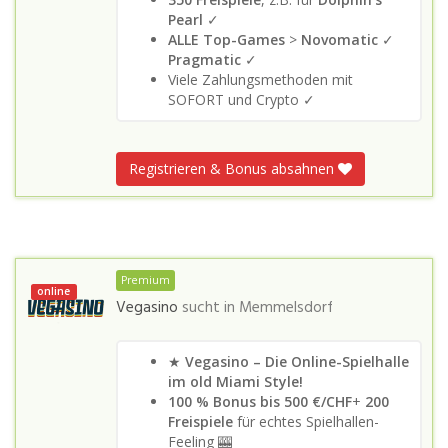
Pearl
✓
ALLE Top-Games
>
Novomatic
✓
Pragmatic
✓
Viele Zahlungsmethoden mit
SOFORT und Crypto ✓
Registrieren & Bonus absahnen
Premium
online
Vegasino
sucht in
Memmelsdorf
★
Vegasino – Die Online-Spielhalle
im old Miami Style!
100 % Bonus bis 500 €/CHF
+
200
Freispiele
für echtes Spielhallen-
Feeling 🎰