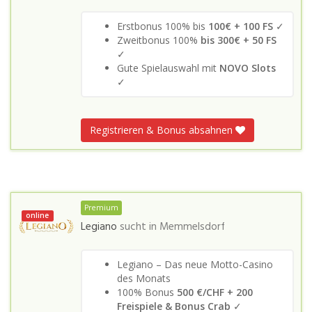
Erstbonus 100% bis
100€ + 100 FS
✓
Zweitbonus 100%
bis 300€ + 50 FS
✓
Gute Spielauswahl mit
NOVO Slots
✓
Registrieren & Bonus absahnen
Premium
online
Legiano
sucht in
Memmelsdorf
Legiano – Das neue Motto-Casino
des Monats
100% Bonus
500 €/CHF + 200
Freispiele & Bonus Crab
✓