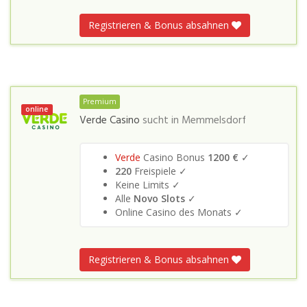
Registrieren & Bonus absahnen
Premium
online
Verde Casino
sucht in
Memmelsdorf
Verde
Casino Bonus
1200 €
✓
220
Freispiele ✓
Keine Limits ✓
Alle
Novo Slots
✓
Online Casino des Monats ✓
Registrieren & Bonus absahnen